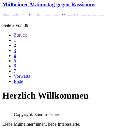
Mülheimer Aktionstag gegen Rassismus
Sternmärsche, Kundgebung und Veranstaltungsprogramm ...
Seite 2 von 39
Zurück
1
2
3
4
5
6
7
Vorwärts
Ende
Herzlich Willkommen
Copyright: Sandra Jasper
Liebe Mülheimer*innen, liebe Interessierte,