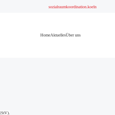
sozialraumkoordination.koeln
Navigation
Home
Aktuelles
Über uns
überspringen
RStV).