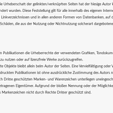
ie Urheberschaft der gelinkten/verknüpften Seiten hat der hiesige Autor kei
ändert wurden. Diese Feststellung gilt für alle innerhalb des eigenen Inte
Linkverzeichnissen und in allen anderen Formen von Datenbanken, auf dere
 Schäden, die aus der Nutzung oder Nichtnutzung solcherart dargebotener
 allen Publikationen die Urheberrechte der verwendeten Grafiken, Tondoku
zu nutzen oder auf lizenzfreie Werke zurückzugreifen.
lte Objekte bleibt allein beim Autor der Seiten. Eine Vervielfältigung o
druckten Publikationen ist ohne ausdrückliche Zustimmung des Autors ni
rch Dritte geschützten Marken- und Warenzeichen unterliegen uneingesc
getragenen Eigentümer. Aufgrund der bloßen Nennung oder der Möglichkei
ss Markenzeichen nicht durch Rechte Dritter geschützt sind.