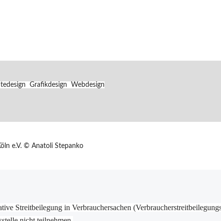
atedesign Grafikdesign Webdesign
ln e.V. © Anatoli Stepanko
tive Streitbeilegung in Verbrauchersachen (Verbraucherstreitbeilegung
stelle nicht teilnehmen.