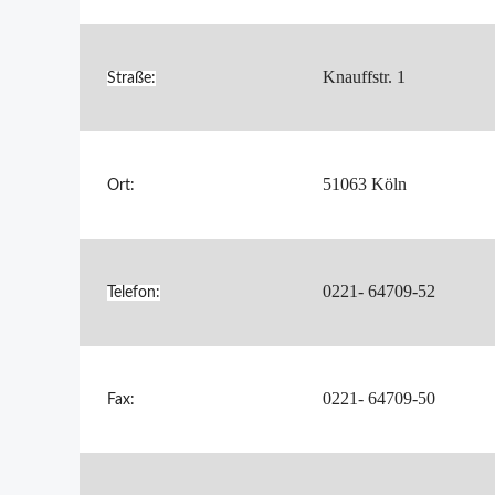
Knauffstr. 1
Straße:
51063 Köln
Ort:
0221- 64709-52
Telefon:
0221- 64709-50
Fax: